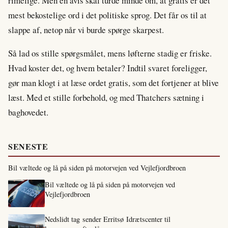
rimelige. Men en avis skal turde minde om, at gratis er det
mest bekostelige ord i det politiske sprog. Det får os til at
slappe af, netop når vi burde spørge skarpest.
Så lad os stille spørgsmålet, mens løfterne stadig er friske.
Hvad koster det, og hvem betaler? Indtil svaret foreligger,
gør man klogt i at læse ordet gratis, som det fortjener at blive
læst. Med et stille forbehold, og med Thatchers sætning i
baghovedet.
SENESTE
Bil væltede og lå på siden på motorvejen ved Vejlefjordbroen
Bil væltede og lå på siden på motorvejen ved
Vejlefjordbroen
Nedslidt tag sender Erritsø Idrætscenter til