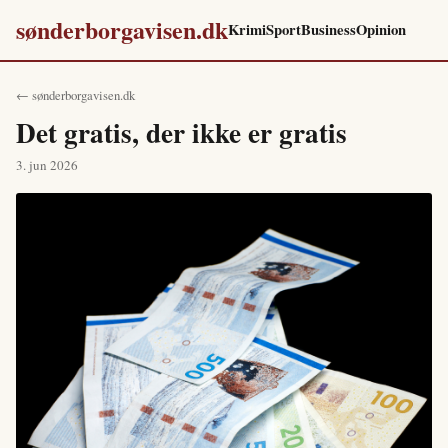
sønderborgavisen.dk
Krimi
Sport
Business
Opinion
← sønderborgavisen.dk
Det gratis, der ikke er gratis
3. jun 2026