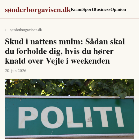
sønderborgavisen.dk
Krimi
Sport
Business
Opinion
← sønderborgavisen.dk
Skud i nattens mulm: Sådan skal
du forholde dig, hvis du hører
knald over Vejle i weekenden
20. jun 2026