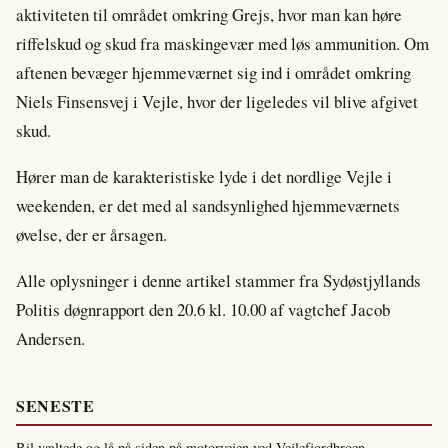
aktiviteten til området omkring Grejs, hvor man kan høre
riffelskud og skud fra maskingevær med løs ammunition. Om
aftenen bevæger hjemmeværnet sig ind i området omkring
Niels Finsensvej i Vejle, hvor der ligeledes vil blive afgivet
skud.
Hører man de karakteristiske lyde i det nordlige Vejle i
weekenden, er det med al sandsynlighed hjemmeværnets
øvelse, der er årsagen.
Alle oplysninger i denne artikel stammer fra Sydøstjyllands
Politis døgnrapport den 20.6 kl. 10.00 af vagtchef Jacob
Andersen.
SENESTE
Bil væltede og lå på siden på motorvejen ved Vejlefjordbroen